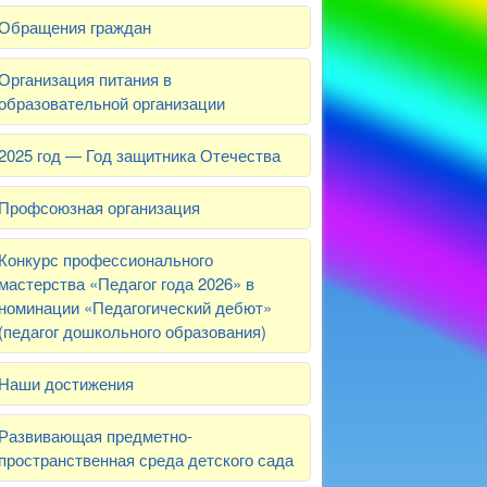
Обращения граждан
Организация питания в
образовательной организации
2025 год — Год защитника Отечества
Профсоюзная организация
Конкурс профессионального
мастерства «Педагог года 2026» в
номинации «Педагогический дебют»
(педагог дошкольного образования)
Наши достижения
Развивающая предметно-
пространственная среда детского сада