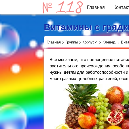
Главная
Контак
Витамины с грядк
Главная
>
Группы
>
Корпус-1
>
Клевер.
>
Вита
Все мы знаем, что полноценное питани
растительного происхождения, особенн
нужны детям для работоспособности и 
много разных целебных растений, овоще