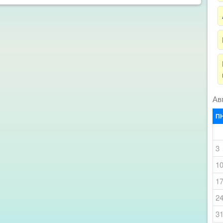
Ав
П
3
1
1
2
3