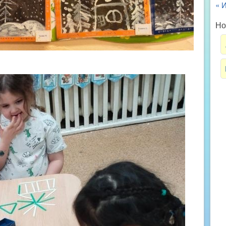
« 
Но