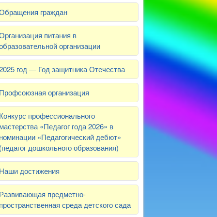
Обращения граждан
Организация питания в
образовательной организации
2025 год — Год защитника Отечества
Профсоюзная организация
Конкурс профессионального
мастерства «Педагог года 2026» в
номинации «Педагогический дебют»
(педагог дошкольного образования)
Наши достижения
Развивающая предметно-
пространственная среда детского сада