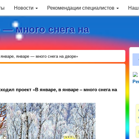
ты
Новости
Рекомендации специалистов
Наш
 — много снега на
 январе, январе — много снега на дворе»
Ре
Зн
оходил проект «В январе, в январе – много снега на