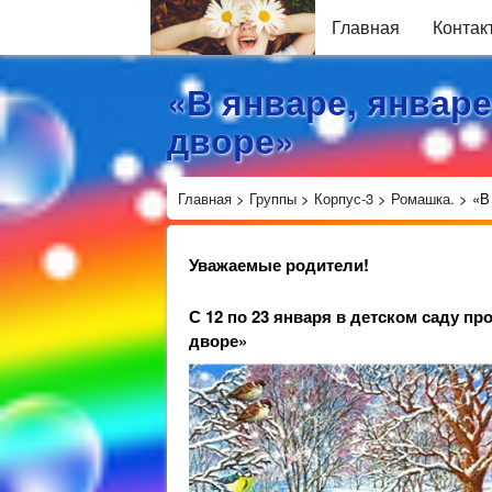
Главная
Контак
«В январе, январе
дворе»
Главная
>
Группы
>
Корпус-3
>
Ромашка.
>
«В
Уважаемые родители!
С 12 по 23 января в детском саду пр
дворе»