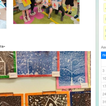
та»
Ав
П
3
1
1
2
3