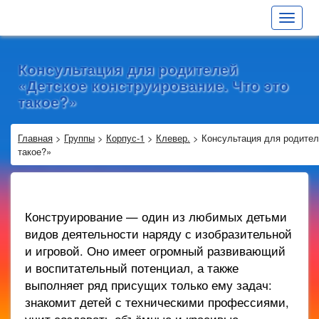
Toggle
navigat
Консультация для родителей
«Детское конструирование. Что это
такое?»
Главная
>
Группы
>
Корпус-1
>
Клевер.
>
Консультация для родител
такое?»
Конструирование — один из любимых детьми
видов деятельности наряду с изобразительной
и игровой. Оно имеет огромный развивающий
и воспитательный потенциал, а также
выполняет ряд присущих только ему задач:
знакомит детей с техническими профессиями,