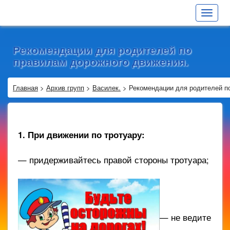
Toggle
navigat
Рекомендации для родителей по
правилам дорожного движения.
Главная
>
Архив групп
>
Василек.
>
Рекомендации для родителей п
1. При движении по тротуару:
— придерживайтесь правой стороны тротуара;
— не ведите