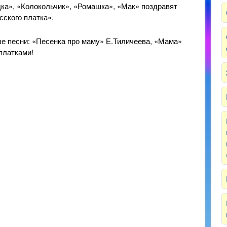
ка», «Колокольчик», «Ромашка», «Мак» поздравят
ского платка».
ые песни: «Песенка про маму» Е.Тиличеева, «Мама»
платками!