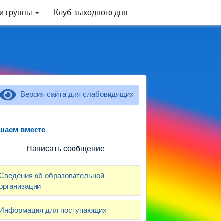
и группы
Клуб выходного дня
Версия сайта для слабовидящих
Не можете записать ребёнка в сад?
Хотите рассказать о воспитателях?
шаем вместе
аете, как улучшить питание и занятия?
Написать сообщение
Сведения об образовательной
организации
Информация для поступающих