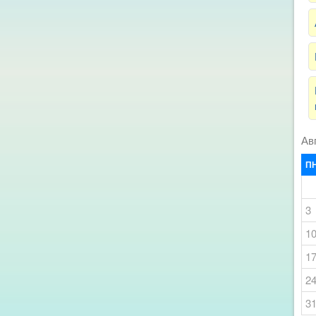
Ав
П
3
1
1
2
3