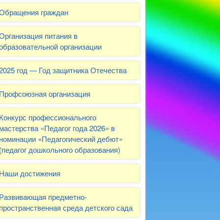
Обращения граждан
Организация питания в
образовательной организации
2025 год — Год защитника Отечества
Профсоюзная организация
Конкурс профессионального
мастерства «Педагог года 2026» в
номинации «Педагогический дебют»
(педагог дошкольного образования)
Наши достижения
Развивающая предметно-
пространственная среда детского сада