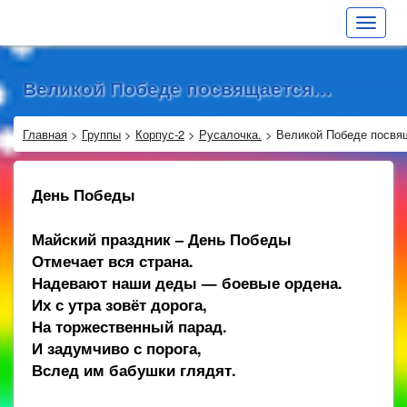
Toggle
navigat
Великой Победе посвящается…
Главная
>
Группы
>
Корпус-2
>
Русалочка.
>
Великой Победе посв
День Победы
Майский праздник – День Победы
Отмечает вся страна.
Надевают наши деды — боевые ордена.
Их с утра зовёт дорога,
На торжественный парад.
И задумчиво с порога,
Вслед им бабушки глядят.