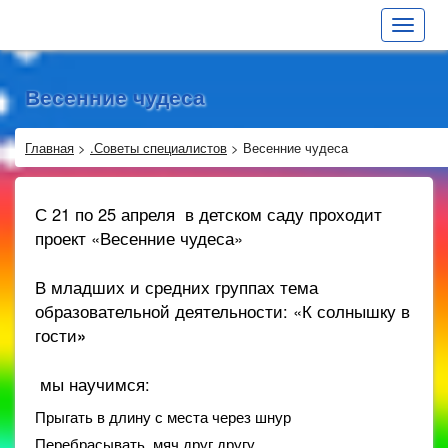
Toggle
navigat
Весенние чудеса
Главная
>
.Советы специалистов
>
Весенние чудеса
С 21 по 25 апреля в детском саду проходит
проект «Весенние чудеса»
В младших и средних группах тема
образовательной деятельности: «К солнышку в
гости
»
мы научимся:
Прыгать в длину с места через шнур
Перебрасывать мяч друг другу