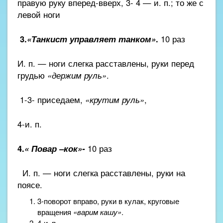
правую руку вперед-вверх, 3- 4 — и. п.; то же с
левой ноги
3.
«Танкист управляет танком»
.
10 раз
И. п. — ноги слегка расставлены, руки перед
грудью
«держим руль»
.
1-3- приседаем,
«крутим руль»
,
4-и. п.
4.
« Повар –кок»-
10 раз
И. п. — ноги слегка расставлены, руки на
поясе.
3-поворот вправо, руки в кулак, круговые
вращения
«варим кашу»
.
4-и. п.