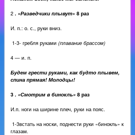
2
. «
Разведчики плывут
» 8 раз
И. п.: о. с., руки вниз.
1-3- гребля руками
(плавание брассом)
4 — и. п.
Будем грести руками, как будто плывем,
спина прямая! Молодцы!
3 .
«Смотрим в бинокль»
8 раз
И.п. ноги на ширине плеч, руки на пояс.
1-3встать на носки, поднести руки «бинокль» к
глазам.