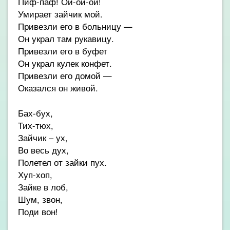
Пиф-паф! Ой-ой-ой!
Умирает зайчик мой.
Привезли его в больницу —
Он украл там рукавицу.
Привезли его в буфет
Он украл кулек конфет.
Привезли его домой —
Оказался он живой.
Бах-бух,
Тих-тюх,
Зайчик – ух,
Во весь дух,
Полетел от зайки пух.
Хуп-хоп,
Зайке в лоб,
Шум, звон,
Поди вон!