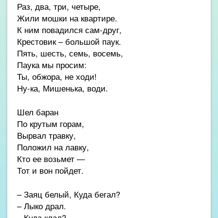
Раз, два, три, четыре,
Жили мошки на квартире.
К ним повадился сам-друг,
Крестовик – большой паук.
Пять, шесть, семь, восемь,
Паука мы просим:
Ты, обжора, не ходи!
Ну-ка, Мишенька, води.
Шел баран
По крутым горам,
Вырвал травку,
Положил на лавку,
Кто ее возьмет —
Тот и вон пойдет.
– Заяц белый, Куда бегал?
– Лыко драл.
– Куда клал?