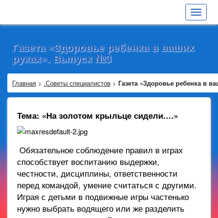
Toggle
navigat
Газета «Здоровье ребенка в ваших
руках». Выпуск №3
Главная
>
.Советы специалистов
>
Газета «Здоровье ребенка в в
Тема: «На золотом крыльце сидели….»
Обязательное соблюдение правил в играх
способствует воспитанию выдержки,
честности, дисциплины, ответственности
перед командой, умение считаться с другими.
Играя с детьми в подвижные игры частенько
нужно выбрать водящего или же разделить