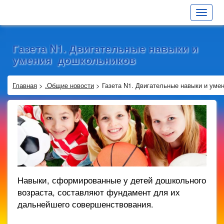
Toggle
navigat
Газета N1. Двигательные навыки и
умения дошкольников
Главная
>
.Общие новости
>
Газета N1. Двигательные навыки и ум
Навыки, сформированные у детей дошкольного
возраста, составляют фундамент для их
дальнейшего совершенствования.