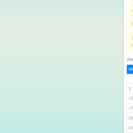
Ав
П
3
1
1
2
3