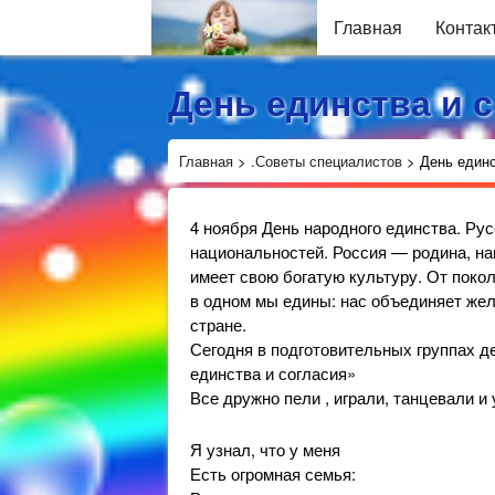
Главная
Контак
День единства и 
Главная
>
.Советы специалистов
>
День единс
4 ноября День народного единства. Ру
национальностей. Россия — родина, на
имеет свою богатую культуру. От поко
в одном мы едины: нас объединяет же
стране.
Сегодня в подготовительных группах д
единства и согласия»
Все дружно пели , играли, танцевали и
Я узнал, что у меня
Есть огромная семья: