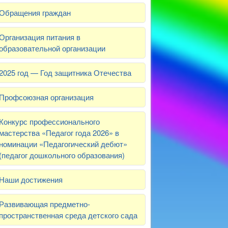
Обращения граждан
Организация питания в
образовательной организации
2025 год — Год защитника Отечества
Профсоюзная организация
Конкурс профессионального
мастерства «Педагог года 2026» в
номинации «Педагогический дебют»
(педагог дошкольного образования)
Наши достижения
Развивающая предметно-
пространственная среда детского сада