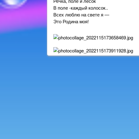
Речка, поле и лесок
В поле -каждый колосок..
Всех люблю на свете я —
Это Родина моя!