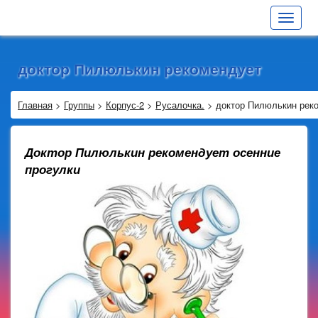
Toggle
navigat
доктор Пилюлькин рекомендует
Главная
>
Группы
>
Корпус-2
>
Русалочка.
>
доктор Пилюлькин рек
Доктор Пилюлькин рекомендует осенние
прогулки