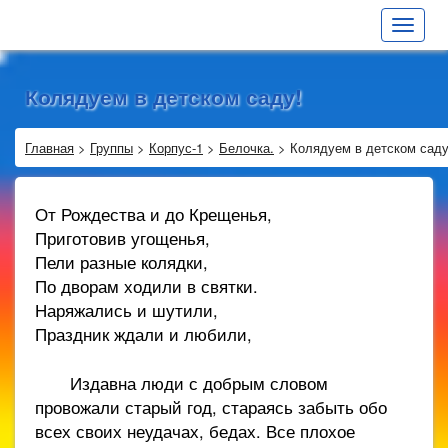
Toggle
navigat
Колядуем в детском саду!
Главная
>
Группы
>
Корпус-1
>
Белочка.
>
Колядуем в детском саду
От Рождества и до Крещенья,
Приготовив угощенья,
Пели разные колядки,
По дворам ходили в святки.
Наряжались и шутили,
Праздник ждали и любили,
Издавна люди с добрым словом
провожали старый год, стараясь забыть обо
всех своих неудачах, бедах. Все плохое