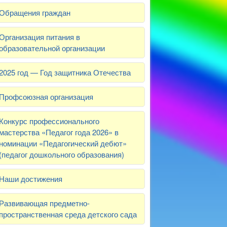
Обращения граждан
Организация питания в
образовательной организации
2025 год — Год защитника Отечества
Профсоюзная организация
Конкурс профессионального
мастерства «Педагог года 2026» в
номинации «Педагогический дебют»
(педагог дошкольного образования)
Наши достижения
Развивающая предметно-
пространственная среда детского сада