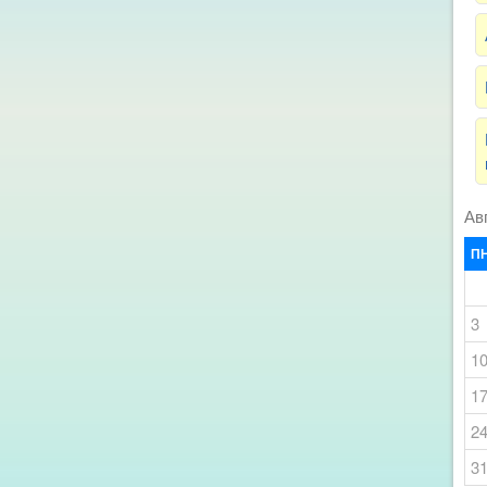
Ав
П
3
1
1
2
3