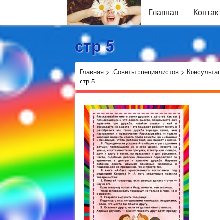
Главная
Контак
стр 5
Главная
>
.Советы специалистов
>
Консультац
стр 5