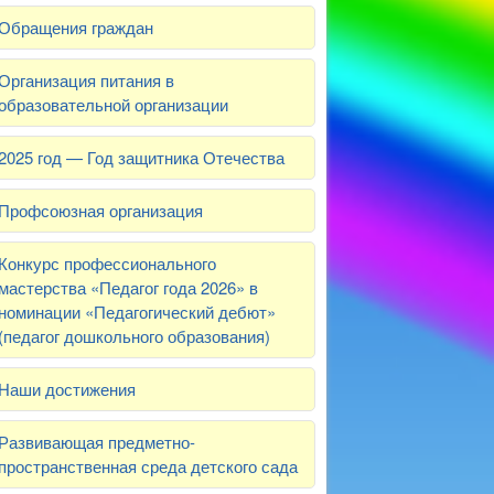
Обращения граждан
Организация питания в
образовательной организации
2025 год — Год защитника Отечества
Профсоюзная организация
Конкурс профессионального
мастерства «Педагог года 2026» в
номинации «Педагогический дебют»
(педагог дошкольного образования)
Наши достижения
Развивающая предметно-
пространственная среда детского сада