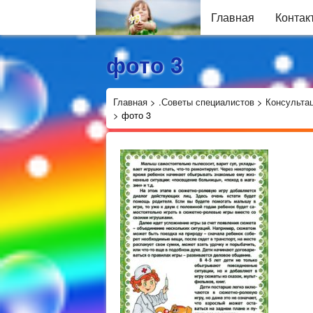
Главная
Контак
фото 3
Главная
>
.Советы специалистов
>
Консульта
>
фото 3