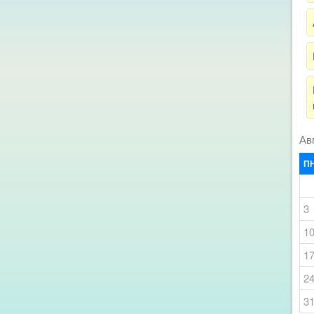
Ав
П
3
1
1
2
3