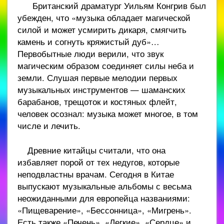
Британский драматург Уильям Конгрив был
убежден, что «музыка обладает магической
силой и может усмирить дикаря, смягчить
камень и согнуть кряжистый дуб»…
Первобытные люди верили, что звук
магическим образом соединяет силы неба и
земли. Слушая первые мелодии первых
музыкальных инструментов — шаманских
барабанов, трещоток и костяных флейт,
человек осознал: музыка может многое, в том
числе и лечить.
Древние китайцы считали, что она
избавляет порой от тех недугов, которые
неподвластны врачам. Сегодня в Китае
выпускают музыкальные альбомы с весьма
неожиданными для европейца названиями:
«Пищеварение», «Бессонница», «Мигрень».
Есть также «Печень», «Легкие», «Сердце» и