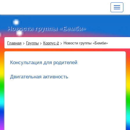
Toggle
navigat
Новости группы «Бемби»
Главная
>
Группы
>
Корпус-2
>
Новости группы «Бемби»
Консультация для родителей
Двигательная активность