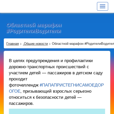
Toggle
navigat
Областной марафон
#РодителиВодители
Главная
>
.Общие новости
>
Областной марафон #РодителиВодите
В целях предупреждения и профилактики
дорожно-транспортных происшествий с
участием детей — пассажиров в детском саду
проходит
фоточеллендж
#ПАПАПРИСТЕГНИСАМОЕДОР
ОГОЕ
, призывающий взрослых серьезно
относиться к безопасности детей —
пассажиров.