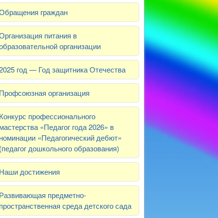
Обращения граждан
Организация питания в
образовательной организации
2025 год — Год защитника Отечества
Профсоюзная организация
Конкурс профессионального
мастерства «Педагог года 2026» в
номинации «Педагогический дебют»
(педагог дошкольного образования)
Наши достижения
Развивающая предметно-
пространственная среда детского сада