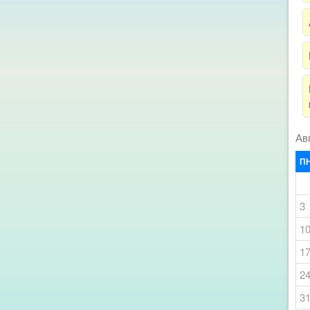
Ав
П
3
1
1
2
3