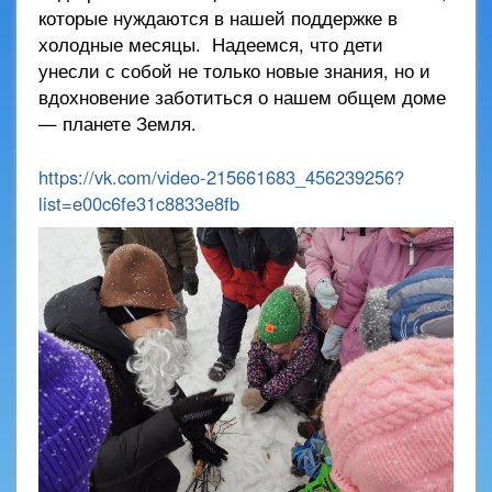
которые нуждаются в нашей поддержке в
холодные месяцы. Надеемся, что дети
унесли с собой не только новые знания, но и
вдохновение заботиться о нашем общем доме
— планете Земля.
https://vk.com/video-215661683_456239256?
list=e00c6fe31c8833e8fb