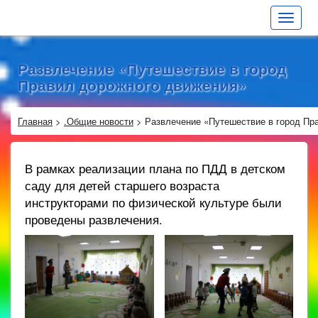
Toggle
navigat
Развлечение «Путешествие в город
Правил дорожного движения»
Главная
>
.Общие новости
>
Развлечение «Путешествие в город Пр
В рамках реализации плана по ПДД в детском
саду для детей старшего возраста
инструкторами по физической культуре были
проведены развлечения.