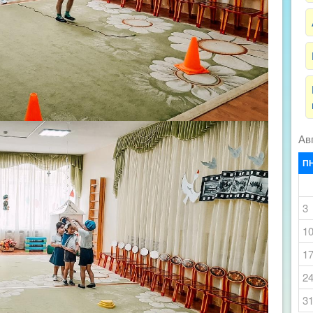
Ав
П
3
1
1
2
3