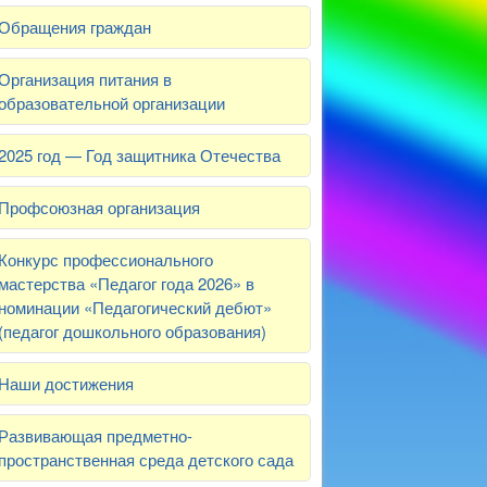
Обращения граждан
Организация питания в
образовательной организации
2025 год — Год защитника Отечества
Профсоюзная организация
Конкурс профессионального
мастерства «Педагог года 2026» в
номинации «Педагогический дебют»
(педагог дошкольного образования)
Наши достижения
Развивающая предметно-
пространственная среда детского сада