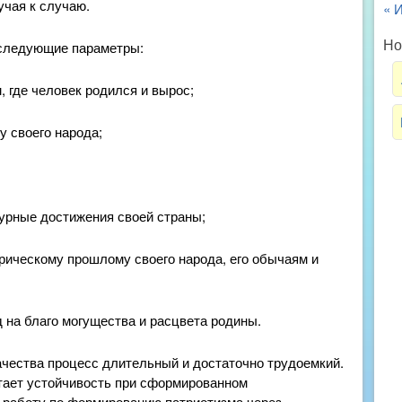
учая к случаю.
« 
Но
 следующие параметры:
где человек родился и вырос;
своего народа;
рные достижения своей страны;
ескому прошлому своего народа, его обычаям и
а благо могущества и расцвета родины.
чества процесс длительный и достаточно трудоемкий.
тает устойчивость при сформированном
 работу по формированию патриотизма через