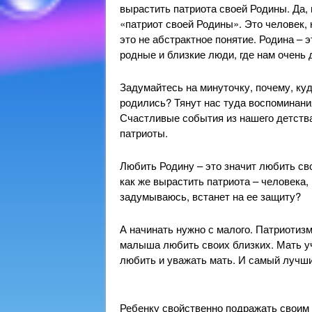
вырастить патриота своей Родины. Да,
«патриот своей Родины». Это человек,
это не абстрактное понятие. Родина – э
родные и близкие люди, где нам очень 
Задумайтесь на минуточку, почему, куд
родились? Тянут нас туда воспоминания
Счастливые события из нашего детства
патриоты.
Любить Родину – это значит любить сво
как же вырастить патриота – человека,
задумываюсь, встанет на ее защиту?
А начинать нужно с малого. Патриотиз
малыша любить своих близких. Мать уч
любить и уважать мать. И самый лучши
Ребенку свойственно подражать своим б