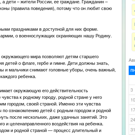
, а дети – жители России, ее граждане. Гражданин –
коны (правила поведения), потому что он любит свою
ными праздниками в доступной для них форме.
 армии, о военнослужащих охраняющих нашу Родину.
ю окружающего мира позволяют детям старшего
Ав
я детей о флаге, гербе и гимне. Дети должны знать,
ины и мальчики снимают головные уборы, очень важный,
П
каждого ребенка.
3
нимает окружающую его действительность
чувства к родному городу, родной стране у него
1
им городом, своей страной. Именно эти чувства
1
 по ознакомлению детей с родным городом и родной
кнуть после нескольких, даже удачных занятий. Это
2
го и целенаправленного воздействия на ребенка.
3
одом и родной страной — процесс длительный и