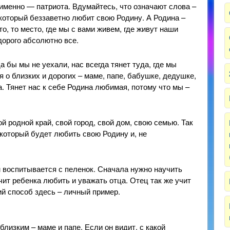
 именно — патриота. Вдумайтесь, что означают слова –
 который беззаветно любит свою Родину. А Родина –
то, то место, где мы с вами живем, где живут наши
дорого абсолютно все.
а бы мы не уехали, нас всегда тянет туда, где мы
 о близких и дорогих – маме, папе, бабушке, дедушке,
. Тянет нас к себе Родина любимая, потому что мы –
й родной край, свой город, свой дом, свою семью. Так
 который будет любить свою Родину и, не
м воспитывается с пеленок. Сначала нужно научить
ит ребенка любить и уважать отца. Отец так же учит
й способ здесь – личный пример.
лизким – маме и папе. Если он видит, с какой