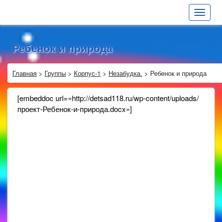
Toggle
navigat
Ребенок и природа
Главная
>
Группы
>
Корпус-1
>
Незабудка.
>
Ребенок и природа
[embeddoc url=»http://detsad118.ru/wp-content/uploads/
проект-Ребенок-и-природа.docx»]