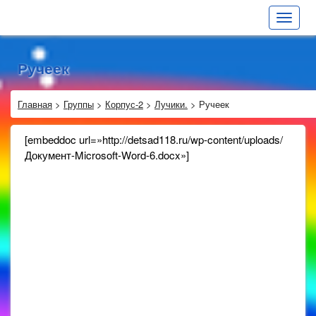
Toggle
navigat
Ручеек
Главная
>
Группы
>
Корпус-2
>
Лучики.
>
Ручеек
[embeddoc url=»http://detsad118.ru/wp-content/uploads/
Документ-Microsoft-Word-6.docx»]