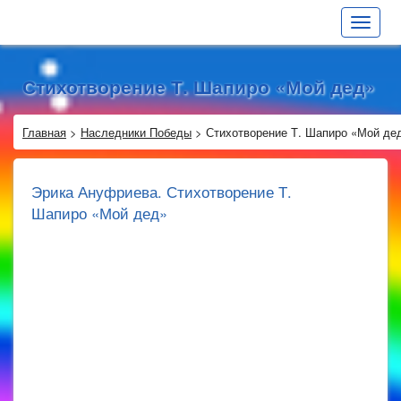
Toggle
navigat
Стихотворение Т. Шапиро «Мой дед»
Главная
>
Наследники Победы
>
Стихотворение Т. Шапиро «Мой де
Эрика Ануфриева. Стихотворение Т.
Шапиро «Мой дед»