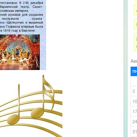
Ав
П
3
1
1
2
3