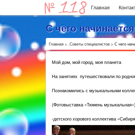
Главная
Контак
С чего начинаетс
Главная
>
.Советы специалистов
>
С чего нач
Мой дом, мой город, моя планета
На занятиях путешествовали по
родно
Познакомились с музыкальными коллек
(Фотовыставка «Тюмень музыкальная»
-детского хорового коллектива «Сибир