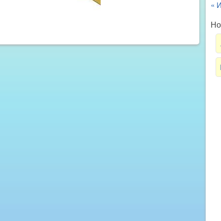
« 
Но