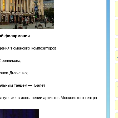
кой филармонии
ния тюменских композиторов:
бренникова;
конов-Дьяченко;
ым танцем — Балет
кунчик» в исполнении артистов Московского театра