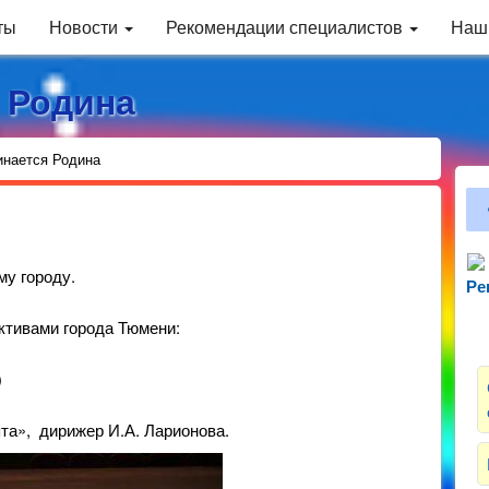
ты
Новости
Рекомендации специалистов
Наш
я Родина
инается Родина
му городу.
Ре
Зн
тивами города Тюмени:
)
ята», дирижер И.А. Ларионова.