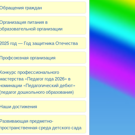
Обращения граждан
Организация питания в
образовательной организации
2025 год — Год защитника Отечества
Профсоюзная организация
Конкурс профессионального
мастерства «Педагог года 2026» в
номинации «Педагогический дебют»
(педагог дошкольного образования)
Наши достижения
Развивающая предметно-
пространственная среда детского сада