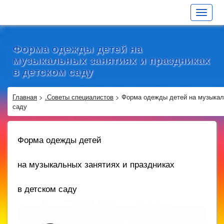
Toggle
navigat
Форма одежды детей на
музыкальных занятиях и праздниках
в детском саду
Главная
>
.Советы специалистов
>
Форма одежды детей на музыкаль
саду
Форма одежды детей
на музыкальных занятиях и праздниках
в детском саду