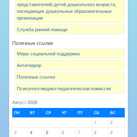
представителей) детей дошкольного возраста,
посещающих дошкольные образовательные
организации
Служба ранней помощи
Полезные ссылки
Меры социальной поддержки
Антитеррор
Полезные ссылки
Психолого-медико-педагогическая комиссия
Август 2026
ПН
ВТ
СР
ЧТ
ПТ
СБ
ВС
1
2
3
4
5
6
7
8
9