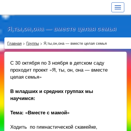
Toggle
navigat
Я,ты,он,она — вместе целая семья
Главная
>
Группы
>
Я,ты,он,она — вместе целая семья
С 30 октября по 3 ноября в детском саду
проходит проект «Я, ты, он, она — вместе
целая семья»
В младших и средних группах мы
научимся:
Тема: «Вместе с мамой»
Ходить по гимнастической скамейке,