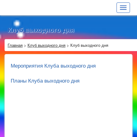
Toggle
navigat
Клуб выходного дня
Главная
>
Клуб выходного дня
>
Клуб выходного дня
Мероприятия Клуба выходного дня
Планы Клуба выходного дня