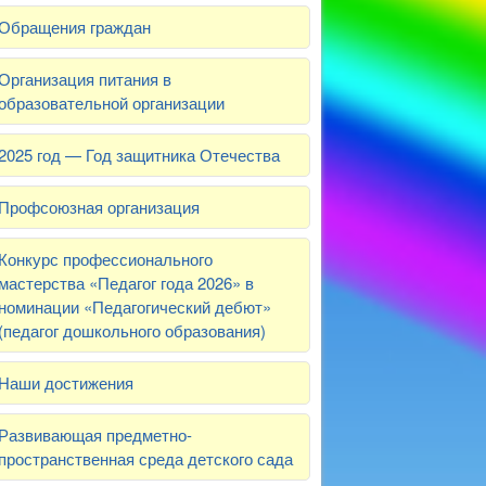
Обращения граждан
Организация питания в
образовательной организации
2025 год — Год защитника Отечества
Профсоюзная организация
Конкурс профессионального
мастерства «Педагог года 2026» в
номинации «Педагогический дебют»
(педагог дошкольного образования)
Наши достижения
Развивающая предметно-
пространственная среда детского сада