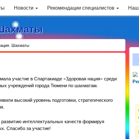
ты
Новости
Рекомендации специалистов
Наш
 Шахматы
нация. Шахматы
имала участие в Спартакиаде «Здоровая нация» среди
Ре
Зн
ых учреждений города Тюмени по шахматам.
явили высокий уровень подготовки, стратегического
я.
т развитию интеллектуальных качеств формируя
х. Спасибо за участие!