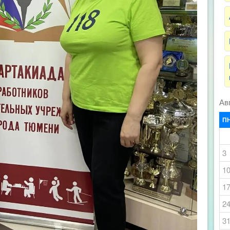
Ав
П
3
1
1
2
3