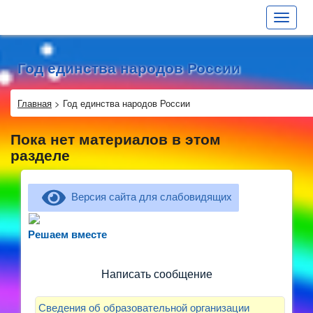
Toggle
navigat
Год единства народов России
Главная
>
Год единства народов России
Пока нет материалов в этом
разделе
Версия сайта для слабовидящих
Не можете записать ребёнка в сад? Хотите
рассказать о воспитателях? Знаете, как
Решаем вместе
улучшить питание и занятия?
Написать сообщение
Сведения об образовательной организации