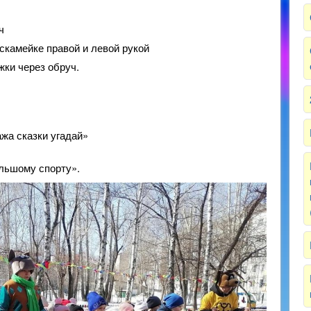
ч
скамейке правой и левой рукой
жки через обруч.
ажа сказки угадай»
льшому спорту».