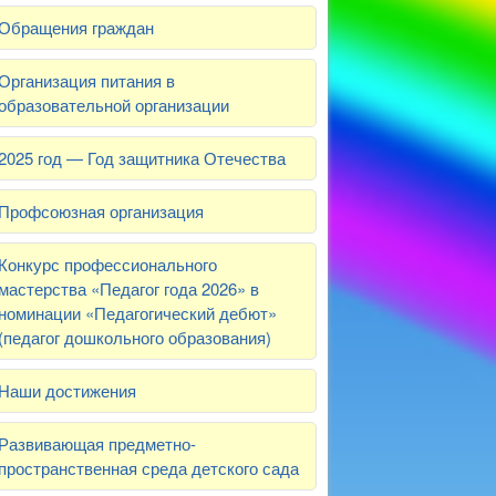
Обращения граждан
Организация питания в
образовательной организации
2025 год — Год защитника Отечества
Профсоюзная организация
Конкурс профессионального
мастерства «Педагог года 2026» в
номинации «Педагогический дебют»
(педагог дошкольного образования)
Наши достижения
Развивающая предметно-
пространственная среда детского сада