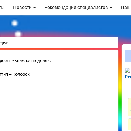
ты
Новости
Рекомендации специалистов
Наш
еделя
проект «Книжная неделя».
ятия – Колобок.
Ре
Зн