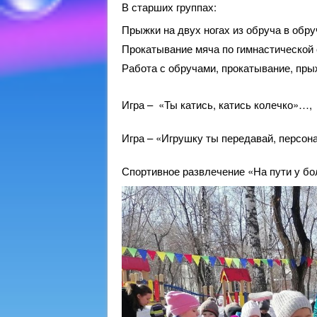
В старших группах:
Прыжки на двух ногах из обруча в обру
Прокатывание мяча по гимнастической 
Работа с обручами, прокатывание, пры
Игра – «Ты катись, катись колечко»…,
Игра – «Игрушку ты передавай, персон
Спортивное развлечение «На пути у бо