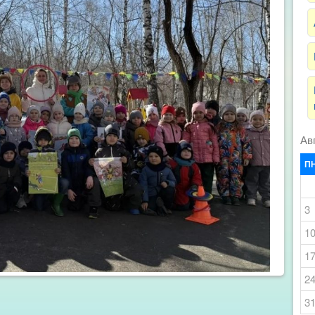
Ав
П
3
1
1
2
3