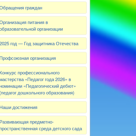
Обращения граждан
Организация питания в
образовательной организации
2025 год — Год защитника Отечества
Профсоюзная организация
Конкурс профессионального
мастерства «Педагог года 2026» в
номинации «Педагогический дебют»
(педагог дошкольного образования)
Наши достижения
Развивающая предметно-
пространственная среда детского сада