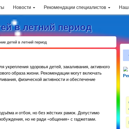
ты
Новости
Рекомендации специалистов
Наш
ей в летний период
ие детей в летний период
я укрепления здоровья детей, закаливания, активного
ового образа жизни. Рекомендации могут включать
Ре
Зн
аливания, физической активности и обеспечение
дъёма и отбоя, но без жёстких рамок. Допустимо
робуждения, но не ради «общения» с гаджетами.