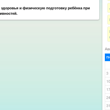
е здоровья и физическую подготовку ребёнка при
ивностей.
Ав
П
3
1
1
2
3