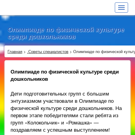
Toggle
navigat
Олимпиаде по физической культуре
среди дошкольников
Главная
>
.Советы специалистов
>
Олимпиаде по физической культ
Олимпиаде по физической культуре среди
дошкольников
Дети подготовительных групп с большим
энтузиазмом участвовали в Олимпиаде по
физической культуре среди дошкольников. На
первом этапе победителями стали ребята из
групп «Колокольчик» и «Ромашка» —
поздравляем с успешным выступлением!