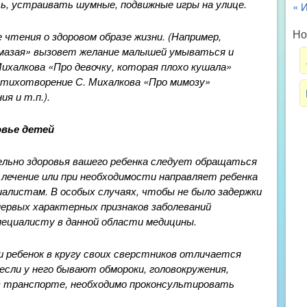
ть, устраивать шумные, подвижные игры на улице.
« 
Но
тения о здоровом образе жизни. (Например,
умазая» вызовет желание малышей умываться и
Михалкова «Про девочку, которая плохо кушала»
тихотворение С. Михалкова «Про мимозу»
я и т.п.)
.
овье детей
льно здоровья вашего ребенка следует обращаться
 лечение или при необходимости направляет ребенка
иалистам. В особых случаях, чтобы не было задержки
 первых характерных признаков заболеваний
пециалисту в данной области медицины.
 ребенок в кругу своих сверстников отличается
если у него бывают обмороки, головокружения,
 в транспорте, необходимо проконсультировать