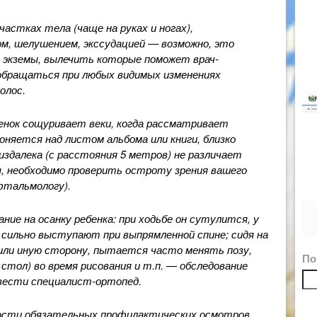
частках тела (чаще на руках и ногах),
м, шелушением, экссудацией — возможно, это
и экземы, вылечить которые поможет врач-
обращаться при любых видимых изменениях
олос.
енок сощуривает веки, когда рассматривает
оняется над листом альбома или книги, близко
 издалека (с расстояния 5 метров) не различает
ы, необходимо проверить остроту зрения вашего
фтальмологу).
ие на осанку ребенка: при ходьбе он сутулится, у
и сильно выступают при выпрямленной спине; сидя на
 или иную сторону, пытается часто менять позу,
По
стол) во время рисования и т.п. — обследование
звести специалист-ортопед.
ости обязательных профилактических осмотров