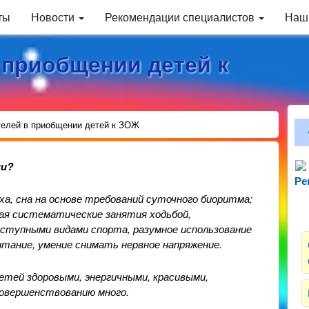
ты
Новости
Рекомендации специалистов
Наш
 приобщении детей к
телей в приобщении детей к ЗОЖ
ни?
Ре
Зн
а, сна на основе требований суточного биоритма;
ая систематические занятия ходьбой,
оступными видами спорта, разумное использование
итание, умение снимать нервное напряжение.
етей здоровыми, энергичными, красивыми,
совершенствованию много.