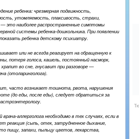
ение ребенка: чрезмерная подвижность,
лость, утомляемость, плаксивость, страхи,
я — это наиболее распространенные симптомы
нервной системы ребенка-дошкольника. При появлении
 показать ребенка детскому психиатру.
шивает или не всегда реагирует на обращенную к
ины, потеря голоса, кашель, постоянный насморк,
храпит во сне, гнусавит при разговоре —
ча (отоларинголога).
тит, часто возникает тошнота, рвота, нарушения
ивоте (до еды, после еды), следует обратиться за
гастроэнтерологу.
Тю
врача-аллерголога необходимо в тех случаях, если в
ет реакция (сыпь, отек, затрудненное дыхание,
-то пищу, запахи, пыльцу цветов, лекарства,