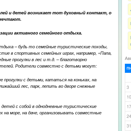
елей и детей возникает тот духовный контакт, о
 мечтают.
зации активного семейного отдыха.
тдыха – будь то семейные туристические походы,
стие в спортивных семейных играх, например, «Папа,
Ав
дные прогулки в лес и т.д. – благотворно
ителей. Родители совместно с детьми могут:
П
е прогулки с детьми, кататься на коньках, на
лижайший лес, парк, лепить во дворе снежные
3
1
ть детей с собой в однодневные туристические
1
 на море, на даче, организовывать совместные
2
3