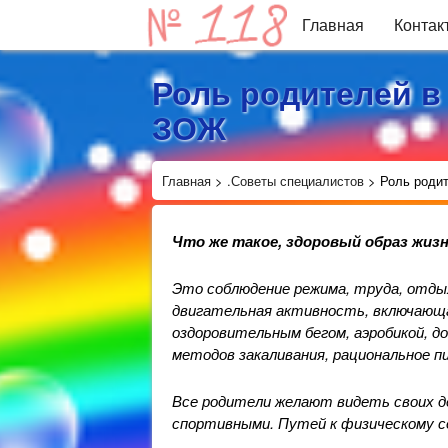
Главная
Контак
Роль родителей в
ЗОЖ
Главная
>
.Советы специалистов
>
Роль роди
Что же такое, здоровый образ жиз
Это соблюдение режима, труда, отдых
двигательная активность, включающ
оздоровительным бегом, аэробикой, д
методов закаливания, рациональное п
Все родители желают видеть своих д
спортивными. Путей к физическому 