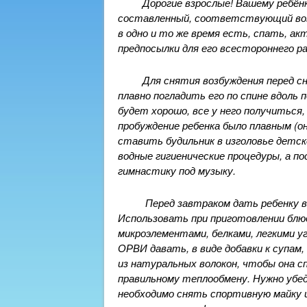
Дорогие взрослые! Вашему ребёнк
составленный, соответствующий воз
в одно и то же время есть, спать, а
предпосылки для его всестороннего р
Для снятия возбуждения перед сн
плавно погладить его по спине вдоль 
будет хорошо, все у него получиться,
пробуждение ребенка было плавным (о
ставить будильник в изголовье детск
водные гигиенические процедуры, а 
гимнастику под музыку.
Перед завтраком дать ребенку вып
Использовать при приготовлении блю
микроэлементами, белками, легкими у
ОРВИ давать, в виде добавки к супам, 
из натуральных волокон, чтобы она 
правильному теплообмену.
Нужно убе
необходимо снять спортивную майку и