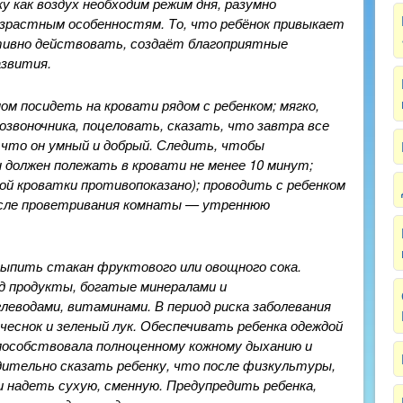
у как воздух необходим режим дня, разумно
растным особенностям. То, что ребёнок привыкает
ктивно действовать, создаёт благоприятные
азвития.
ом посидеть на кровати рядом с ребенком; мягко,
позвоночника, поцеловать, сказать, что завтра все
 что он умный и добрый.
Следить, чтобы
н должен полежать в кровати не менее 10 минут;
ой кроватки противопоказано);
проводить с ребенком
после проветривания комнаты — утреннюю
ить стакан фруктового или овощного сока.
д продукты, богатые минералами и
глеводами, витаминами.
В период риска заболевания
чеснок и зеленый лук.
Обеспечивать ребенка одеждой
способствовала полноценному кожному дыханию и
дительно сказать ребенку, что после физкультуры,
 надеть сухую, сменную.
Предупредить ребенка,