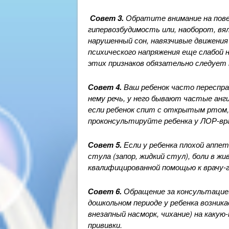
Совет 3.
Обратите внимание на повед
гипервозбудимость или, наоборот, вя
нарушенный сон, навязчивые движени
психического напряжения еще слабой 
этих признаков обязательно следует
Совет 4.
Ваш ребенок часто переспра
нему речь, у него бывают частые анг
если ребенок спит с открытым ртом, 
проконсультируйте ребенка у ЛОР-вра
Совет 5.
Если у ребенка плохой аппе
стула (запор, жидкий стул), боли в ж
квалифицированной помощью к врачу-
Совет 6.
Обращение за консультацией 
дошкольном периоде у ребенка возника
внезапный насморк, чихание) на какую
прививки.