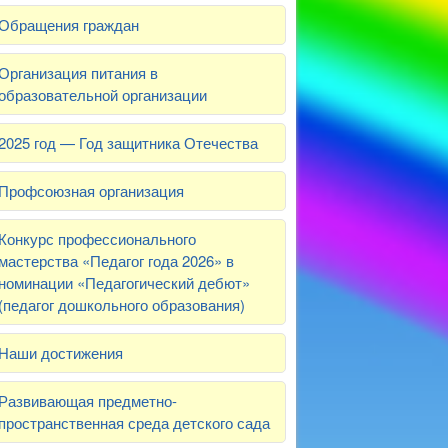
Обращения граждан
Организация питания в
образовательной организации
2025 год — Год защитника Отечества
Профсоюзная организация
Конкурс профессионального
мастерства «Педагог года 2026» в
номинации «Педагогический дебют»
(педагог дошкольного образования)
Наши достижения
Развивающая предметно-
пространственная среда детского сада