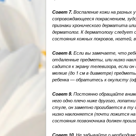
Совет 7.
Воспаление кожи на разных у
сопровождающееся покраснением, зудо
признаки хронического дерматита ил
дерматолог. К дерматологу следует 
состояния кожных покровов, ногтей, в
Совет 8.
Если вы замечаете, что реб
отдаленные предметы, или низко накл
садится к экрану телевизора, если он
мелкие (до 1 см в диаметре) предмет
ребенка — обратитесь к окулисту (о
Совет 9.
Постоянно обращайте вниман
него одно плечо ниже другого, лопатк
стуле, он заметно прогибается в ту
низко наклоняется (почти ложится на 
состояния позвоночника должен прои
Совет 10.
Не забывайте о необходим