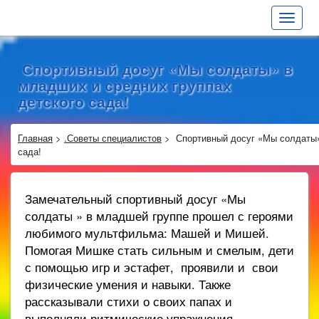
Toggle
navigat
Спортивный досуг «Мы солдаты» в
младших и средних группах
детского сада!
Главная
>
.Советы специалистов
>
Спортивный досуг «Мы солдаты»
сада!
Замечательный спортивный досуг «Мы
солдаты » в младшей группе прошел с героями
любимого мультфильма: Машей и Мишей.
Помогая Мишке стать сильным и смелым, дети
с помощью игр и эстафет, проявили и свои
физические умения и навыки. Также
рассказывали стихи о своих папах и
выполняли ритмические упражнения,