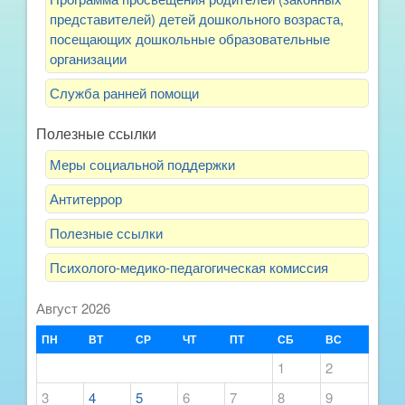
представителей) детей дошкольного возраста,
посещающих дошкольные образовательные
организации
Служба ранней помощи
Полезные ссылки
Меры социальной поддержки
Антитеррор
Полезные ссылки
Психолого-медико-педагогическая комиссия
Август 2026
ПН
ВТ
СР
ЧТ
ПТ
СБ
ВС
1
2
3
4
5
6
7
8
9