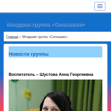
Toggle
navigat
Младшая группа «Солнышко»
Главная
>
Младшая группа «Солнышко»
Новости группы
Воспитатель – Шустова Анна Георгиевна