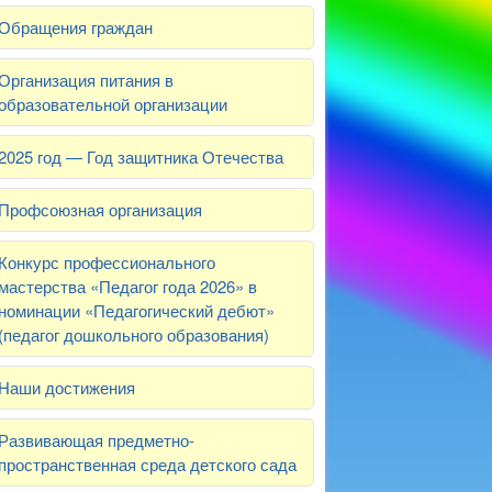
Обращения граждан
Организация питания в
образовательной организации
2025 год — Год защитника Отечества
Профсоюзная организация
Конкурс профессионального
мастерства «Педагог года 2026» в
номинации «Педагогический дебют»
(педагог дошкольного образования)
Наши достижения
Развивающая предметно-
пространственная среда детского сада