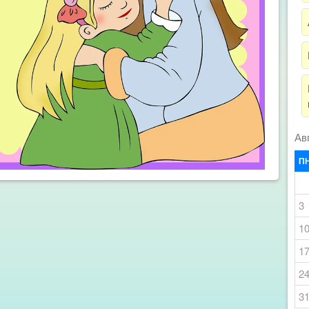
Ав
П
3
1
1
2
3