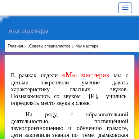
Toggle
navigat
Мы мастера
Главная
>
.Советы специалистов
>
Мы мастера
«Мы мастера»
В рамках недели
мы с
детьми закрепляли умение давать
характеристику гласных звуков.
Познакомились со звуком [И], учились
определять место звука в слове.
На ряду, с образовательной
деятельностью, посвящённой
звукопроизношению и обучению грамоте,
дети закрепили знания по теме дымковская