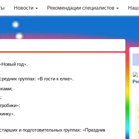
ты
Новости
Рекомендации специалистов
Наш
 «Новый год».
редних группах: «В гости к елке».
Ре
Зн
ками;
;
гробики»;
жинку».
старших и подготовительных группах: «Праздник