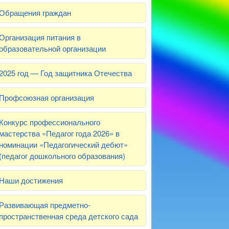
Обращения граждан
Организация питания в
образовательной организации
2025 год — Год защитника Отечества
Профсоюзная организация
Конкурс профессионального
мастерства «Педагог года 2026» в
номинации «Педагогический дебют»
(педагог дошкольного образования)
Наши достижения
Развивающая предметно-
пространственная среда детского сада