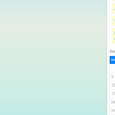
Ав
П
3
1
1
2
3