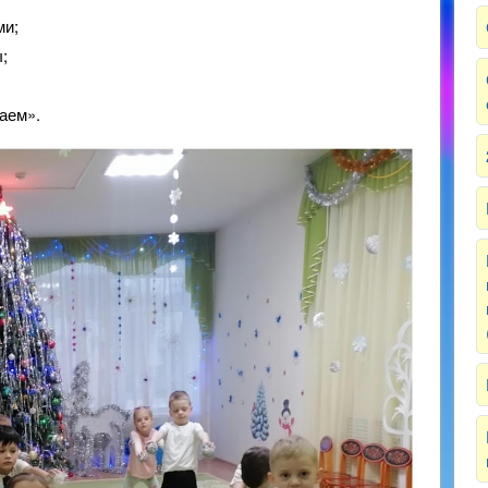
ми;
;
аем».