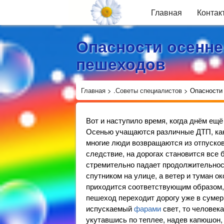
Главная
Контак
Опасности осенне
пешеходов
Главная
>
.Советы специалистов
>
Опасности
Вот и наступило время, когда днём ещё
Осенью учащаются различные ДТП, как 
многие люди возвращаются из отпусков
следствие, на дорогах становится все
стремительно падает продолжительнос
спутником на улице, а ветер и туман 
приходится соответствующим образом,
пешеход переходит дорогу уже в сумер
испускаемый
фарами
свет, то человека
укутавшись по теплее, надев капюшон,