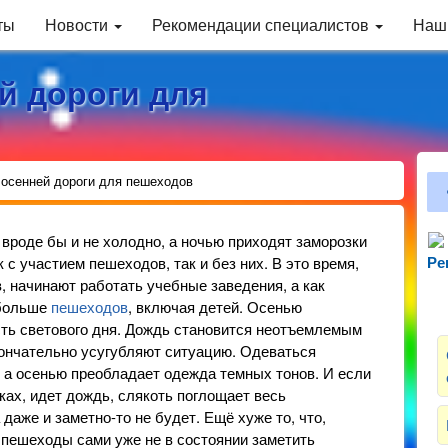
ты
Новости
Рекомендации специалистов
Наш
й дороги для
 осенней дороги для пешеходов
 вроде бы и не холодно, а ночью приходят заморозки
с участием пешеходов, так и без них. В это время,
Ре
Зн
, начинают работать учебные заведения, а как
 больше
пешеходов
, включая детей. Осенью
ть светового дня. Дождь становится неотъемлемым
окончательно усугубляют ситуацию. Одеваться
 а осенью преобладает одежда темных тонов. И если
ках, идет дождь, слякоть поглощает весь
 даже и заметно-то не будет. Ещё хуже то, что,
 пешеходы сами уже не в состоянии заметить