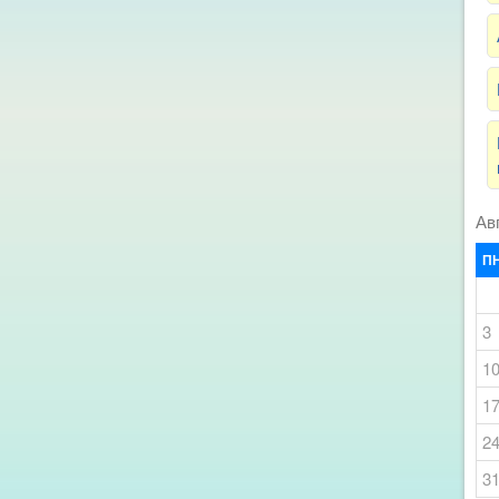
Ав
П
3
1
1
2
3