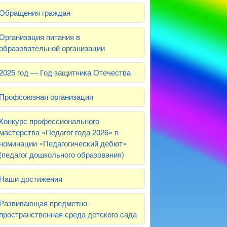
Обращения граждан
Организация питания в
образовательной организации
2025 год — Год защитника Отечества
Профсоюзная организация
Конкурс профессионального
мастерства «Педагог года 2026» в
номинации «Педагогический дебют»
(педагог дошкольного образования)
Наши достижения
Развивающая предметно-
пространственная среда детского сада