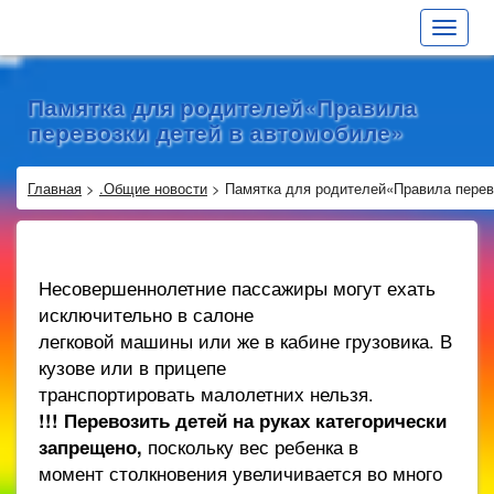
Toggle
navigat
Памятка для родителей«Правила
перевозки детей в автомобиле»
Главная
>
.Общие новости
>
Памятка для родителей«Правила перев
Несовершеннолетние пассажиры могут ехать
исключительно в салоне
легковой машины или же в кабине грузовика. В
кузове или в прицепе
транспортировать малолетних нельзя.
!!! Перевозить детей на руках категорически
запрещено,
поскольку вес ребенка в
момент столкновения увеличивается во много