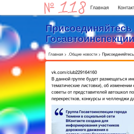
Главная
Контак
Присоединяйтесь 
Госавтоинспекции
Главная
>
.Общие новости
>
Присоединяйтесь
vk.com/club229164160
В данной группе будет размещаться ин
тематические листовки), об изменении 
советы от представителей автошкол п
перекрестков, конкурсы и челленджи дл