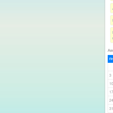
Ав
П
3
1
1
2
3