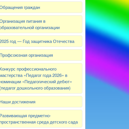
Обращения граждан
Организация питания в
образовательной организации
2025 год — Год защитника Отечества
Профсоюзная организация
Конкурс профессионального
мастерства «Педагог года 2026» в
номинации «Педагогический дебют»
(педагог дошкольного образования)
Наши достижения
Развивающая предметно-
пространственная среда детского сада