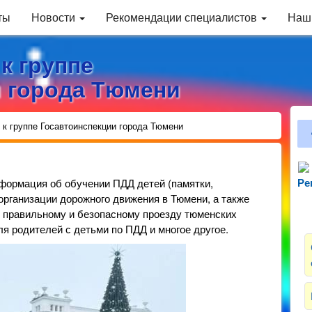
ты
Новости
Рекомендации специалистов
Наш
к группе
 города Тюмени
 к группе Госавтоинспекции города Тюмени
формация об обучении ПДД детей (памятки,
Ре
Зн
организации дорожного движения в Тюмени, а также
о правильному и безопасному проезду тюменских
я родителей с детьми по ПДД и многое другое.