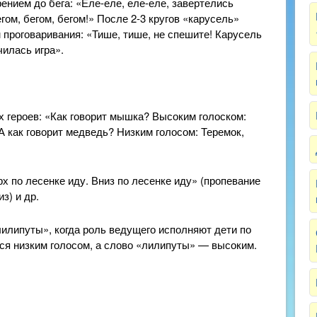
ением до бега: «Еле-еле, еле-еле, завертелись
егом, бегом, бегом!» После 2-3 кругов «карусель»
 проговаривания: «Тише, тише, не спешите! Карусель
чилась игра».
 героев: «Как говорит мышка? Высоким голоском:
 А как говорит медведь? Низким голосом: Теремок,
х по лесенке иду. Вниз по лесенке иду» (пропевание
з) и др.
илипуты», когда роль ведущего исполняют дети по
ся низким голосом, а слово «лилипуты» — высоким.