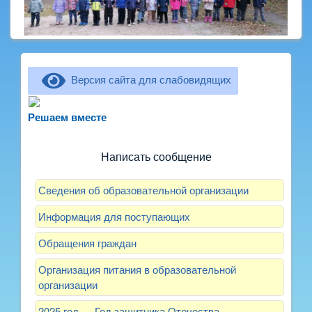
Версия сайта для слабовидящих
Не можете записать ребёнка в сад? Хотите
рассказать о воспитателях? Знаете, как
Решаем вместе
улучшить питание и занятия?
Написать сообщение
Сведения об образовательной организации
Информация для поступающих
Обращения граждан
Организация питания в образовательной
организации
2025 год — Год защитника Отечества