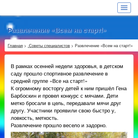
Toggle
navigat
Развлечение «Всем на старт!»
Главная
>
.Советы специалистов
>
Развлечение «Всем на старт!»
В рамках осенней недели здоровья, в детском
саду прошло спортивное развлечение в
средней группе «Все на старт!»
К огромному восторгу детей к ним пришёл Гена
Барбоскин и провел конкурс с мячами. Дети
метко бросали в цель, передавали мячи друг
другу. Участники проявили свою быстро у,
ловкость, меткость.
Развлечение прошло весело и задорно.