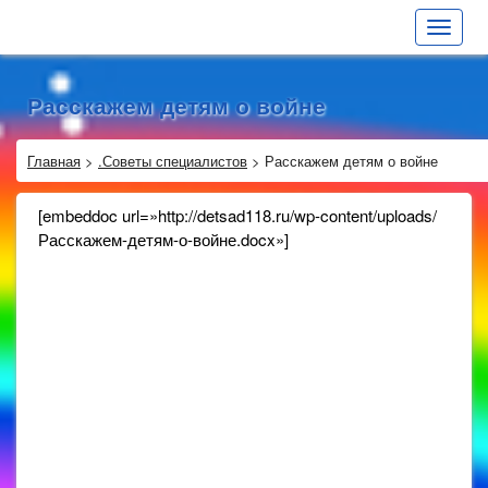
Toggle
navigat
Расскажем детям о войне
Главная
>
.Советы специалистов
>
Расскажем детям о войне
[embeddoc url=»http://detsad118.ru/wp-content/uploads/
Расскажем-детям-о-войне.docx»]