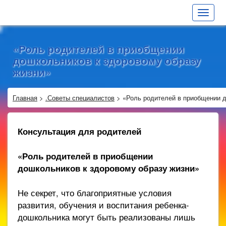
Toggle
navigat
«Роль родителей в приобщении
дошкольников к здоровому образу
жизни»
Главная
>
.Советы специалистов
>
«Роль родителей в приобщении 
Консультация для родителей
«Роль родителей в приобщении
дошкольников к здоровому образу жизни»
Не секрет, что благоприятные условия
развития, обучения и воспитания ребенка-
дошкольника могут быть реализованы лишь