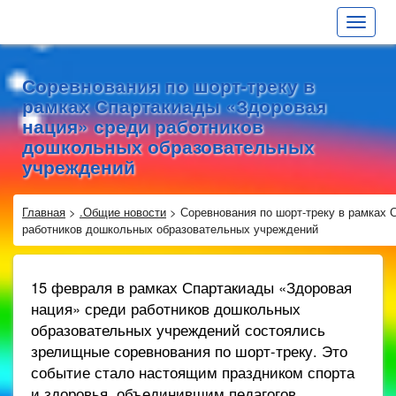
Toggle
navigat
Соревнования по шорт-треку в
рамках Спартакиады «Здоровая
нация» среди работников
дошкольных образовательных
учреждений
Главная
>
.Общие новости
>
Соревнования по шорт-треку в рамках 
работников дошкольных образовательных учреждений
15 февраля в рамках Спартакиады «Здоровая
нация» среди работников дошкольных
образовательных учреждений состоялись
зрелищные соревнования по шорт-треку. Это
событие стало настоящим праздником спорта
и здоровья, объединившим педагогов.